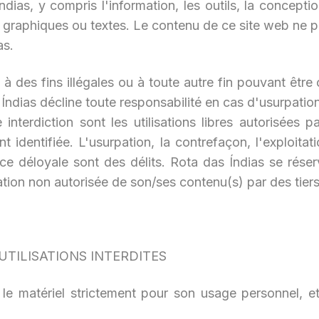
dias, y compris l'information, les outils, la concep
: graphiques ou textes. Le contenu de ce site web ne p
as.
 site à des fins illégales ou à toute autre fin pouvant ê
Índias décline toute responsabilité en cas d'usurpatio
terdiction sont les utilisations libres autorisées par
nt identifiée. L'usurpation, la contrefaçon, l'exploit
rence déloyale sont des délits. Rota das Índias se rése
sation non autorisée de son/ses contenu(s) par des tiers
 UTILISATIONS INTERDITES
r le matériel strictement pour son usage personnel, e