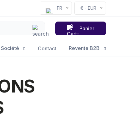
FR
€ - EUR
0
Panier
Société
Revente B2B
Contact
IONS
S